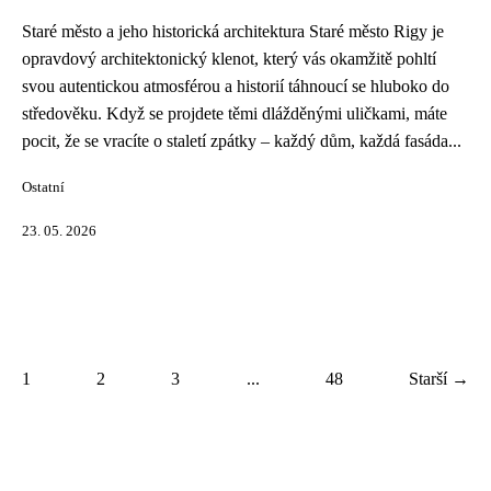
Staré město a jeho historická architektura Staré město Rigy je
opravdový architektonický klenot, který vás okamžitě pohltí
svou autentickou atmosférou a historií táhnoucí se hluboko do
středověku. Když se projdete těmi dlážděnými uličkami, máte
pocit, že se vracíte o staletí zpátky – každý dům, každá fasáda...
Ostatní
23. 05. 2026
1
2
3
...
48
Starší →