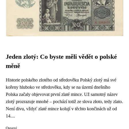
Jeden zlotý: Co byste měli vědět o polské
měně
Historie polského zlotého od středověku Polský zlotý má své
kořeny hluboko ve středověku, kdy se na území dnešního
Polska začaly objevovat první zlaté mince. Už samotný název
zlotý prozrazuje mnohé – pochází totiž ze slova złoto, tedy zlato.
Není divu, vždyť zlaté mince kolují v těchto končinách už od
14....
Ostatní